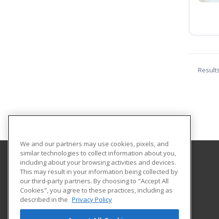
Result
We and our partners may use cookies, pixels, and
similar technologies to collect information about you,
including about your browsing activities and devices.
Abilene Christian University
This may result in your information being collected by
our third-party partners. By choosing to "Accept All
Cookies", you agree to these practices, including as
16633 Dallas Parkway
described in the
Privacy Policy
Addison, TX 75001 US