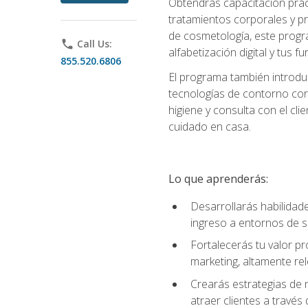
Obtendrás capacitación práctic
tratamientos corporales y pro
de cosmetología, este progra
phone
Call Us:
alfabetización digital y tus 
855.520.6806
El programa también introduc
tecnologías de contorno corp
higiene y consulta con el cl
cuidado en casa.
Lo que aprenderás:
Desarrollarás habilidades
ingreso a entornos de s
Fortalecerás tu valor p
marketing, altamente rele
Crearás estrategias de m
atraer clientes a través 