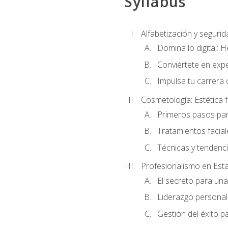
Syllabus
Alfabetización y segurida
Domina lo digital: 
Conviértete en expe
Impulsa tu carrera 
Cosmetología: Estética f
Primeros pasos par
Tratamientos facia
Técnicas y tendenc
Profesionalismo en Est
El secreto para un
Liderazgo personal 
Gestión del éxito p