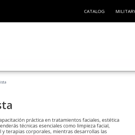
CATALOG
MILITAR
ista
sta
pacitación práctica en tratamientos faciales, estética
renderás técnicas esenciales como limpieza facial,
l y terapias corporales, mientras desarrollas las