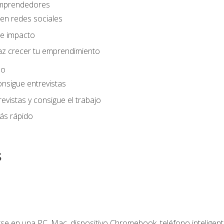
 emprendedores
en redes sociales
e impacto
az crecer tu emprendimiento
eo
onsigue entrevistas
evistas y consigue el trabajo
ás rápido
s
e en una PC, Mac, dispositivo Chromebook, teléfono inteligente