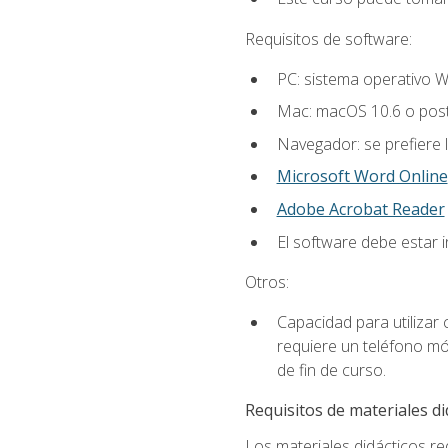
Requisitos de software:
PC: sistema operativo W
Mac: macOS 10.6 o post
Navegador: se prefiere 
Microsoft Word Online
Adobe Acrobat Reader
El software debe estar 
Otros:
Capacidad para utilizar
requiere un teléfono móv
de fin de curso.
Requisitos de materiales di
Los materiales didácticos req