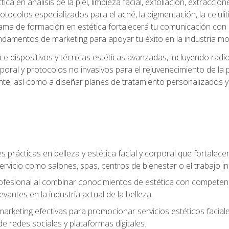
a en análisis de la piel, limpieza facial, exfoliación, extraccion
tocolos especializados para el acné, la pigmentación, la celulit
ma de formación en estética fortalecerá tu comunicación con lo
fundamentos de marketing para apoyar tu éxito en la industria mo
e dispositivos y técnicas estéticas avanzadas, incluyendo radio
oral y protocolos no invasivos para el rejuvenecimiento de la p
iente, así como a diseñar planes de tratamiento personalizados
 prácticas en belleza y estética facial y corporal que fortalecer
ervicio como salones, spas, centros de bienestar o el trabajo i
rofesional al combinar conocimientos de estética con competenci
vantes en la industria actual de la belleza.
arketing efectivas para promocionar servicios estéticos faciale
de redes sociales y plataformas digitales.