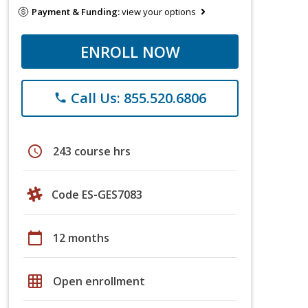
Payment & Funding:
view your options
ENROLL NOW
Call Us: 855.520.6806
phone
schedule
243 course hrs
Code ES-GES7083
calendar_today
12 months
grid_on
Open enrollment