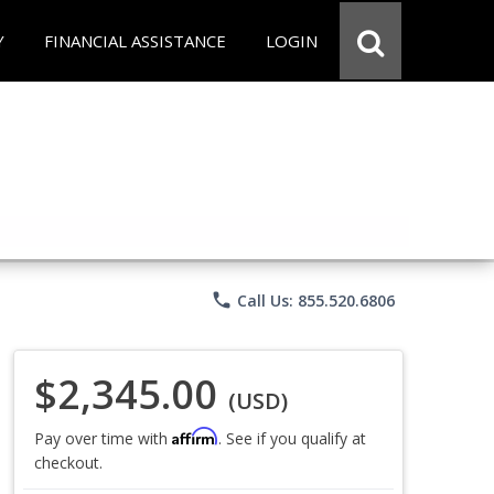
Y
FINANCIAL ASSISTANCE
LOGIN
phone
Call Us: 855.520.6806
$2,345.00
(USD)
Affirm
Pay over time with
. See if you qualify at
checkout.