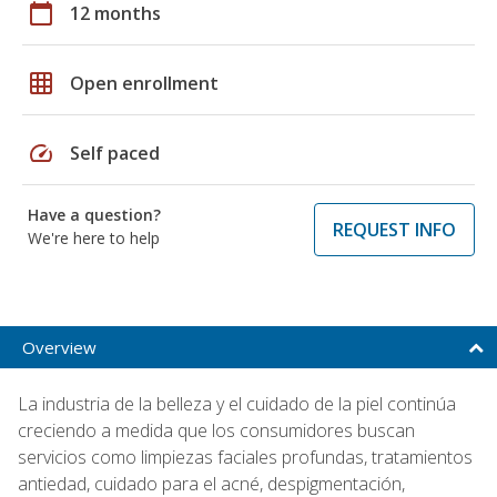
calendar_today
12 months
grid_on
Open enrollment
speed
Self paced
Have a question?
REQUEST INFO
We're here to help
Overview
La industria de la belleza y el cuidado de la piel continúa
creciendo a medida que los consumidores buscan
servicios como limpiezas faciales profundas, tratamientos
antiedad, cuidado para el acné, despigmentación,