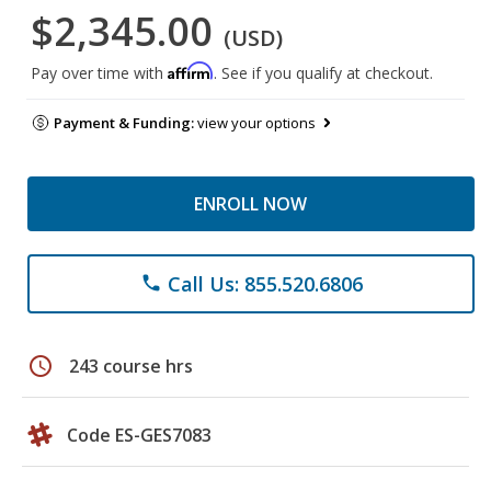
$2,345.00
(USD)
Affirm
Pay over time with
. See if you qualify at checkout.
Payment & Funding:
view your options
ENROLL NOW
Call Us: 855.520.6806
phone
schedule
243 course hrs
Code ES-GES7083