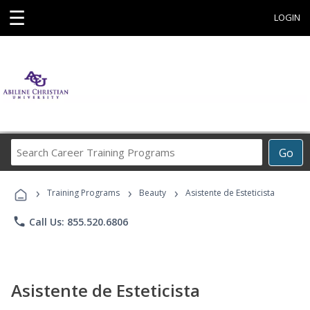
☰
LOGIN
Search
Go
Career
Training
›
›
›
Programs
Training Programs
Beauty
Asistente de Esteticista
phone
Call Us: 855.520.6806
Asistente de Esteticista