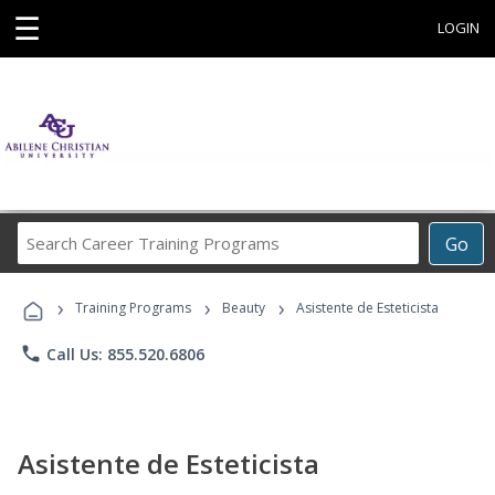
☰
LOGIN
Search
Go
Career
Training
›
›
›
Programs
Training Programs
Beauty
Asistente de Esteticista
phone
Call Us: 855.520.6806
Asistente de Esteticista