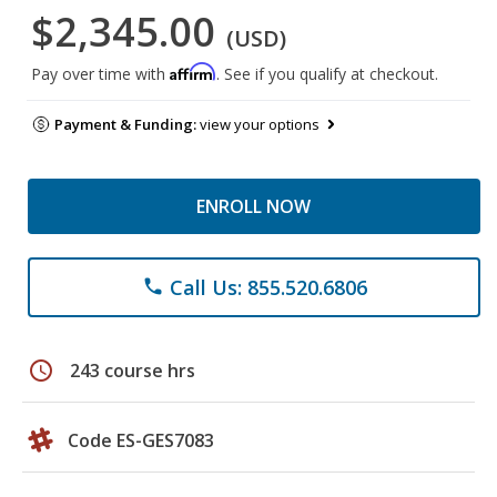
$2,345.00
(USD)
Affirm
Pay over time with
. See if you qualify at checkout.
Payment & Funding:
view your options
ENROLL NOW
Call Us: 855.520.6806
phone
schedule
243 course hrs
Code ES-GES7083