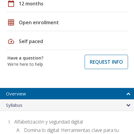
calendar_today
12 months
grid_on
Open enrollment
speed
Self paced
Have a question?
REQUEST INFO
We're here to help
Overview
Syllabus
Alfabetización y seguridad digital
Domina lo digital: Herramientas clave para tu