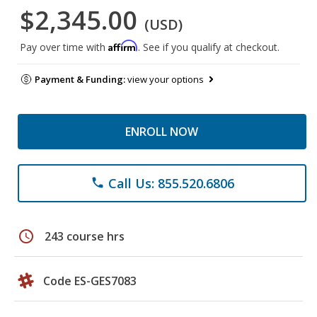
$2,345.00
(USD)
Affirm
Pay over time with
. See if you qualify at checkout.
Payment & Funding:
view your options
ENROLL NOW
Call Us: 855.520.6806
phone
schedule
243 course hrs
Code ES-GES7083