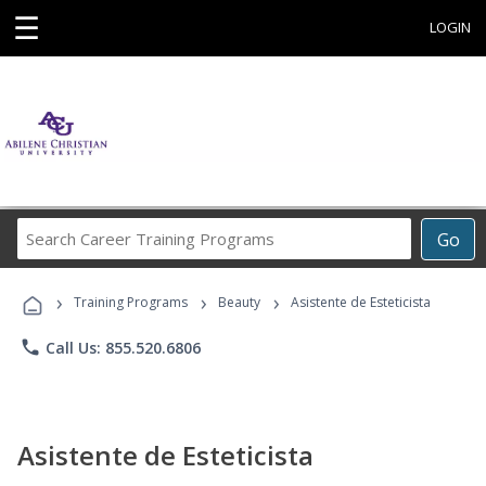
☰
LOGIN
Search
Go
Career
Training
›
›
›
Programs
Training Programs
Beauty
Asistente de Esteticista
phone
Call Us: 855.520.6806
Asistente de Esteticista