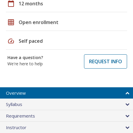
calendar_today
12 months
grid_on
Open enrollment
speed
Self paced
Have a question?
REQUEST INFO
We're here to help
Overview
Syllabus
Requirements
Instructor